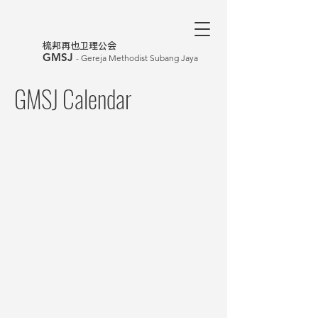
​梳邦再也卫理公会
GMSJ
- Gereja Methodist Subang Jaya
GMSJ Calendar